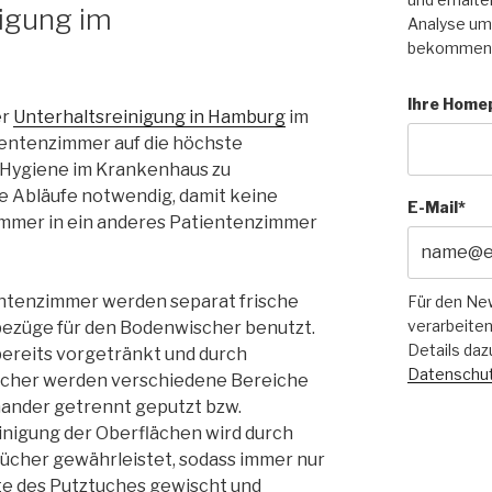
nigung im
Analyse um 
bekommen
Ihre Home
er
Unterhaltsreinigung in Hamburg
im
ientenzimmer auf die höchste
 Hygiene im Krankenhaus zu
e Abläufe notwendig, damit keine
E-Mail*
mmer in ein anderes Patientenzimmer
ientenzimmer werden separat frische
Für den Ne
verarbeiten
ezüge für den Bodenwischer benutzt.
Details daz
ereits vorgetränkt und durch
Datenschut
Tücher werden verschiedene Bereiche
ander getrennt geputzt bzw.
Reinigung der Oberflächen wird durch
Tücher gewährleistet, sodass immer nur
ite des Putztuches gewischt und