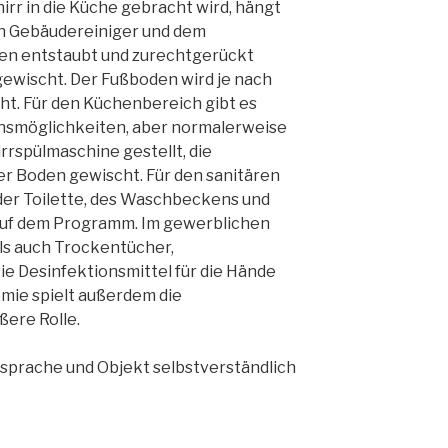
irr in die Küche gebracht wird, hängt
n Gebäudereiniger und dem
en entstaubt und zurechtgerückt
ewischt. Der Fußboden wird je nach
ht. Für den Küchenbereich gibt es
onsmöglichkeiten, aber normalerweise
irrspülmaschine gestellt, die
er Boden gewischt. Für den sanitären
der Toilette, des Waschbeckens und
uf dem Programm. Im gewerblichen
s auch Trockentücher,
ie Desinfektionsmittel für die Hände
emie spielt außerdem die
ßere Rolle.
bsprache und Objekt selbstverständlich