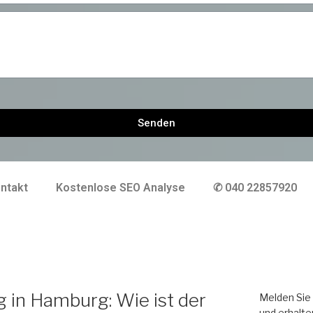
Senden
ntakt
Kostenlose SEO Analyse
✆ 040 22857920
g in Hamburg: Wie ist der
Melden Sie 
und erhalte