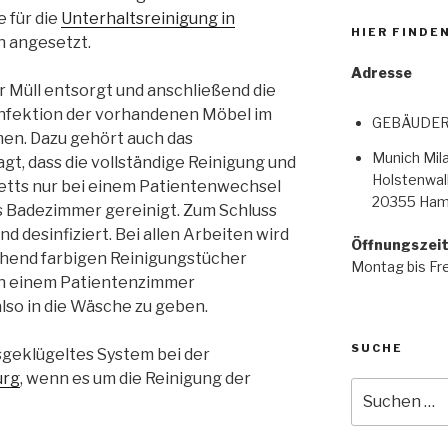
e für die
Unterhaltsreinigung in
HIER FINDEN
 angesetzt.
Adresse
r Müll entsorgt und anschließend die
infektion der vorhandenen Möbel im
GEBÄUDER
n. Dazu gehört auch das
Munich Mi
gt, dass die vollständige Reinigung und
Holstenwall
etts nur bei einem Patientenwechsel
20355 Ham
as Badezimmer gereinigt. Zum Schluss
d desinfiziert. Bei allen Arbeiten wird
Öffnungszei
chend farbigen Reinigungstücher
Montag bis Fre
ch einem Patientenzimmer
lso in die Wäsche zu geben.
SUCHE
usgeklügeltes System bei der
urg
, wenn es um die Reinigung der