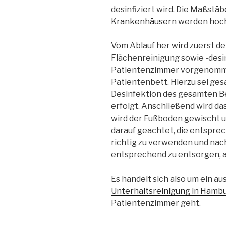
desinfiziert wird. Die Maßstäb
Krankenhäusern
werden hoch
Vom Ablauf her wird zuerst de
Flächenreinigung sowie -des
Patientenzimmer vorgenomme
Patientenbett. Hierzu sei gesa
Desinfektion des gesamten B
erfolgt. Anschließend wird d
wird der Fußboden gewischt un
darauf geachtet, die entspre
richtig zu verwenden und na
entsprechend zu entsorgen, a
Es handelt sich also um ein a
Unterhaltsreinigung in Hamb
Patientenzimmer geht.