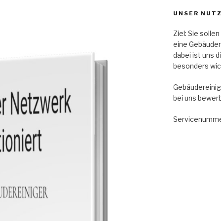
UNSER NUT
Ziel: Sie soll
eine Gebäude
dabei ist uns 
besonders wic
Gebäudereinig
bei uns bewer
Servicenumme