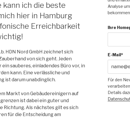
 kann ich die beste
Analyse um 
bekommen
mich hier in Hamburg
fonische Erreichbarkeit
Ihre Home
ichtig!
.b. HDN Nord GmbH zeichnet sich
E-Mail*
n Zauberhand von sich geht. Jeden
 ein sauberes, einladendes Büro vor, in
den kann. Eine verlässliche und
 ist darum unabdinglich.
Für den Ne
verarbeiten
Details daz
dem Markt von Gebäudereinigern auf
Datenschut
grenzen ist dabei ein guter und
ge Richtung. Als nächstes gilt es sich
ren für die Entscheidung am