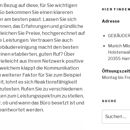
n Bezug auf diese, für Sie wichtigen
HIER FINDEN
 So bekommen Sie einen klareren
er am besten passt. Lassen Sie sich
Adresse
ennen, das Erfahrungen und gründliche
leichen Sie Preise, hochgerechnet auf
GEBÄUDER
 Leistungen. Vertrauen Sie auch
Munich Mi
ebäudereinigung macht den besten
Holstenwall
inen etablierten, guten Ruf? Über
20355 Ham
ielleicht aus Ihrem Netzwerk positive
 welchem klappt die Kommunikation
Öffnungszei
n weiterer Faktor für Sie zum Beispiel
Montag bis Fre
t, lohnt es sich Reaktionsfähigkeit
zutesten. Rufen Sie zu verschiedenen
gen zum Leistungsspektrum zu stellen,
SUCHE
 ob und wann das Büro besetzt ist und
eantwortet werden.