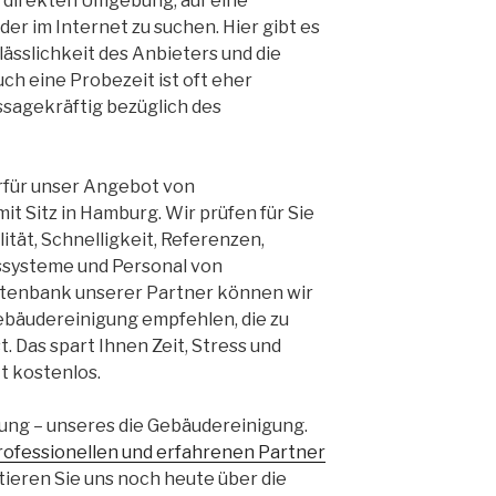
er direkten Umgebung, auf eine
er im Internet zu suchen. Hier gibt es
lässlichkeit des Anbieters und die
uch eine Probezeit ist oft eher
ssagekräftig bezüglich des
erfür unser Angebot von
t Sitz in Hamburg. Wir prüfen für Sie
ität, Schnelligkeit, Referenzen,
ssysteme und Personal von
atenbank unserer Partner können wir
Gebäudereinigung empfehlen, die zu
. Das spart Ihnen Zeit, Stress und
t kostenlos.
tung – unseres die Gebäudereinigung.
rofessionellen und erfahrenen Partner
ieren Sie uns noch heute über die