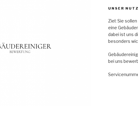
UNSER NUT
Ziel: Sie soll
eine Gebäude
dabei ist uns 
besonders wic
Gebäudereinig
bei uns bewer
Servicenumme