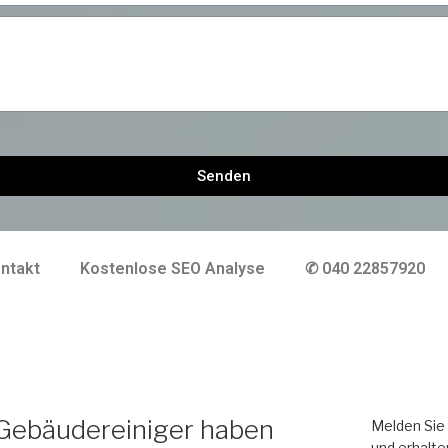
Senden
ntakt
Kostenlose SEO Analyse
✆ 040 22857920
 Gebäudereiniger haben
Melden Sie 
und erhalte