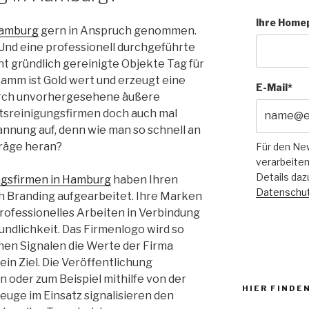
Ihre Home
Hamburg
gern in Anspruch genommen.
Und eine professionell durchgeführte
t gründlich gereinigte Objekte Tag für
tamm ist Gold wert und erzeugt eine
E-Mail*
durch unvorhergesehene äußere
ltsreinigungsfirmen doch auch mal
nnung auf, denn wie man so schnell an
räge heran?
Für den Ne
verarbeiten
Details daz
ngsfirmen in Hamburg
haben Ihren
Datenschut
Branding aufgearbeitet. Ihre Marken
rofessionelles Arbeiten in Verbindung
eundlichkeit. Das Firmenlogo wird so
chen Signalen die Werte der Firma
ein Ziel. Die Veröffentlichung
n oder zum Beispiel mithilfe von der
HIER FINDEN
euge im Einsatz signalisieren den