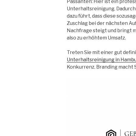
Passanten: Hier ist ein profes
Unterhaltsreinigung. Dadurch
dazu führt, dass diese sozusag
Zuschlag bei der nächsten A
Nachfrage steigt und bringt m
also zu erhöhtem Umsatz.
Treten Sie mit einer gut defi
Unterhaltsreinigung in Hamb
Konkurrenz. Branding macht S