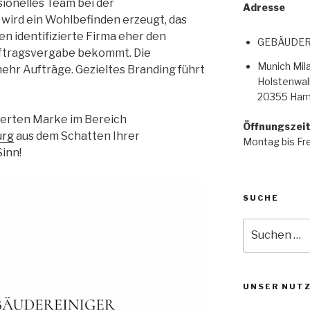
sionelles Team bei der
Adresse
 wird ein Wohlbefinden erzeugt, das
en identifizierte Firma eher den
GEBÄUDER
uftragsvergabe bekommt. Die
Munich Mi
ehr Aufträge. Gezieltes Branding führt
Holstenwall
20355 Ham
nierten Marke im Bereich
Öffnungszei
urg
aus dem Schatten Ihrer
Montag bis Fre
inn!
SUCHE
UNSER NUT