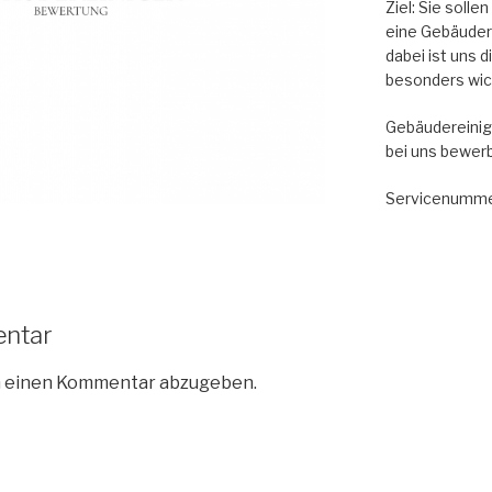
Ziel: Sie soll
eine Gebäude
dabei ist uns 
besonders wic
Gebäudereinig
bei uns bewer
Servicenumme
entar
m einen Kommentar abzugeben.