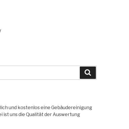
r
Gebäudereiniger Support
Online
öglich und kostenlos eine Gebäudereinigung
ist uns die Qualität der Auswertung
Hallo! Hier ist Ihr Gebäudereiniger Support
Schön Sie