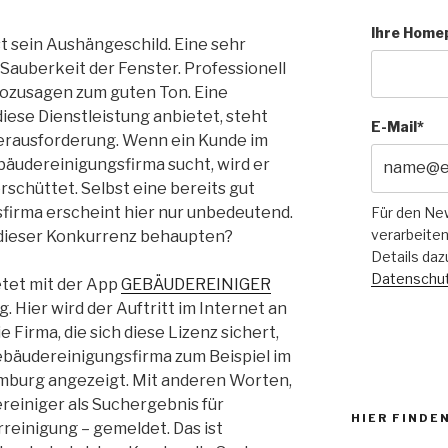
Ihre Home
t sein Aushängeschild. Eine sehr
e Sauberkeit der Fenster. Professionell
ozusagen zum guten Ton. Eine
iese Dienstleistung anbietet, steht
E-Mail*
Herausforderung. Wenn ein Kunde im
bäudereinigungsfirma sucht, wird er
schüttet. Selbst eine bereits gut
firma erscheint hier nur unbedeutend.
Für den Ne
verarbeiten
 dieser Konkurrenz behaupten?
Details daz
Datenschut
tet mit der App
GEBÄUDEREINIGER
Hier wird der Auftritt im Internet an
 Firma, die sich diese Lizenz sichert,
Gebäudereinigungsfirma zum Beispiel im
mburg angezeigt. Mit anderen Worten,
reiniger als Suchergebnis für
HIER FINDEN
reinigung – gemeldet. Das ist