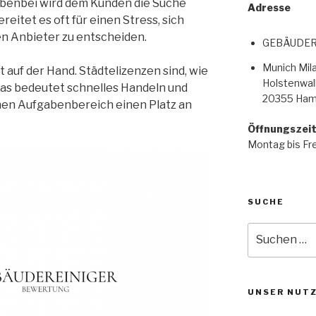
ebenbei wird dem Kunden die Suche
Adresse
reitet es oft für einen Stress, sich
en Anbieter zu entscheiden.
GEBÄUDER
Munich Mi
 auf der Hand. Städtelizenzen sind, wie
Holstenwall
Das bedeutet schnelles Handeln und
20355 Ham
schen Aufgabenbereich einen Platz an
Öffnungszei
Montag bis Fre
SUCHE
UNSER NUT