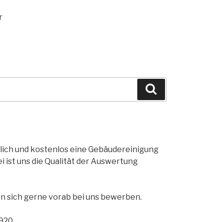
r
Gebäudereiniger Support
Online
öglich und kostenlos eine Gebäudereinigung
ist uns die Qualität der Auswertung
Hallo! Hier ist Ihr Gebäudereiniger Support
Schön Sie
 sich gerne vorab bei uns bewerben.
kennenzulernen!
920