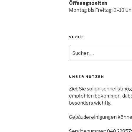
Öffnungszeiten
Montag bis Freitag: 9–18 Uh
SUCHE
UNSER NUTZEN
Ziel: Sie sollen schnellstm
empfohlen bekommen, dabei 
besonders wichtig.
Gebäudereinigungen können
Servicenummer: 040 22857