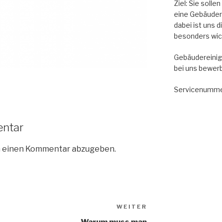
Ziel: Sie soll
eine Gebäude
dabei ist uns 
besonders wic
Gebäudereinig
bei uns bewer
Servicenumme
entar
m einen Kommentar abzugeben.
WEITER
Warum muss man