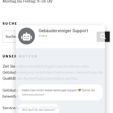
Montag bis Freitag: 9–18 Uhr
SUCHE
Gebäudereiniger Support
Online
UNSER NUTZEN
Ziel: Sie sollen schnellstmöglich und kostenlos eine
Gebäudereinigung empfohlen bekommen, dabei ist uns die
Qualität der Auswertung besonders wichtig.
Gebäudereinigungen können sich gerne vorab bei uns
Hallo! Hier ist Ihr Gebäudereiniger Support
Schön Sie
kennenzulernen!
bewerben.
Servicenummer: 040 22857920
Wie darf ich Sie nennen?