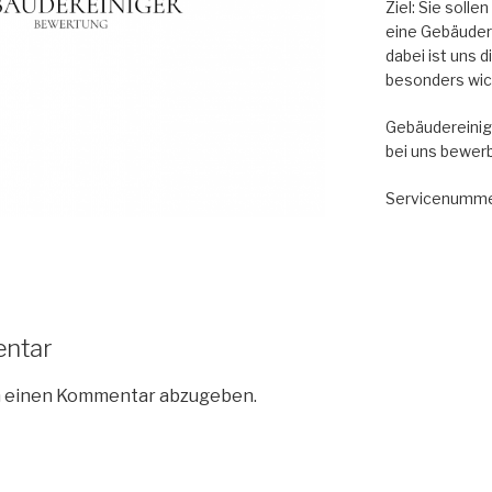
Ziel: Sie soll
eine Gebäude
dabei ist uns 
besonders wic
Gebäudereinig
bei uns bewer
Servicenumme
entar
m einen Kommentar abzugeben.