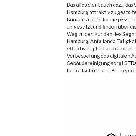
Das alles dient auch dazu, da
Hamburg
attraktiv zu gestalt
Kunden zu dem für sie passen
umgesetzt und finden über di
Weg zu den Kunden des Seg
Hamburg
. Anfallende Tätigk
effektiv geplant und durchgef
Verbesserung des digitalen Au
Gebäudereinigung sorgt
STR
für fortschrittliche Konzepte.