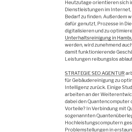
Heutzutage orientieren sich
Dienstleistungen im Internet,
Bedarf zu finden. Außerdem
dafür genutzt, Prozesse in D
digitalisieren und zu optimie
Unterhaltsreinigung in Hamb
werden, wird zunehmend auch K
damit funktionierende Gesch
Leistungen reibungslos ablau
STRATEGIE SEO AGENTUR
arb
für Gebäudereinigung zu optim
Intelligenz zurück. Einige St
arbeiten an der Weiterentwic
dabei den Quantencomputer de
Vorteile? In Verbindung mit 
sogenannten Quantenüberleg
Hochleistungscomputern ges
Problemstellungen in erstaun