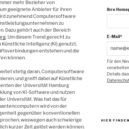
 immer mehr Bezieher von
 um geeignete Anbieter für ihren
Ihre Home
 wird zunehmend Computersoftware
ienstleistungsunternehmen zu
ren. Dazu gehört auch der Bereich
E-Mail*
urg
. Um diesem Trend gerecht zu
ünstliche Intelligenz (KI) genutzt,
äftsverbindungen entstehen und die
fen können.
Für den Ne
verarbeiten
eitet stetig daran, Computersoftware
Details daz
ieren, und greift dabei auf Künstliche
Datenschut
udenten der Universität Hamburg
klung von KI-Software und nutzen
r Universität. Was hat das für
Quantencomputern wird von der
enheit gegenüber konventionellen
prochen, weswegen auch schwierige
HIER FINDEN
lich kurzer Zeit gelöst werden können.