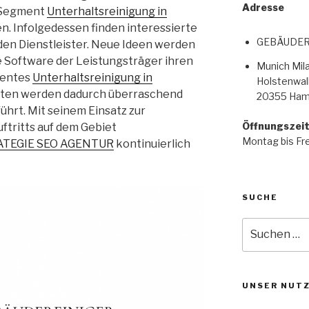
Adresse
s Segment
Unterhaltsreinigung in
en. Infolgedessen finden interessierte
GEBÄUDER
den Dienstleister. Neue Ideen werden
e Software der Leistungsträger ihren
Munich Mi
mentes
Unterhaltsreinigung in
Holstenwall
eiten werden dadurch überraschend
20355 Ham
ührt. Mit seinem Einsatz zur
Öffnungszei
ftritts auf dem Gebiet
Montag bis Fre
ATEGIE SEO AGENTUR
kontinuierlich
SUCHE
UNSER NUT