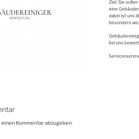
Ziel: Sie soll
eine Gebäude
dabei ist uns 
besonders wic
Gebäudereinig
bei uns bewer
Servicenumme
entar
m einen Kommentar abzugeben.