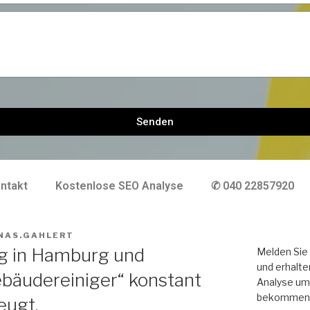
Senden
ntakt
Kostenlose SEO Analyse
✆ 040 22857920
NAS.GAHLERT
ng in Hamburg und
Melden Sie 
und erhalte
bäudereiniger“ konstant
Analyse um 
bekommen
eugt.