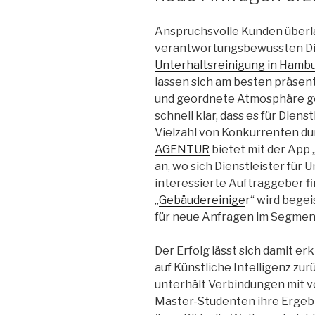
Anspruchsvolle Kunden überl
verantwortungsbewussten Die
Unterhaltsreinigung in Hamb
lassen sich am besten präsent
und geordnete Atmosphäre ges
schnell klar, dass es für Diens
Vielzahl von Konkurrenten d
AGENTUR
bietet mit der App
an, wo sich Dienstleister für
interessierte Auftraggeber f
„
Gebäudereinige
r“ wird bege
für neue Anfragen im Segme
Der Erfolg lässt sich damit er
auf Künstliche Intelligenz zur
unterhält Verbindungen mit v
Master-Studenten ihre Ergebn