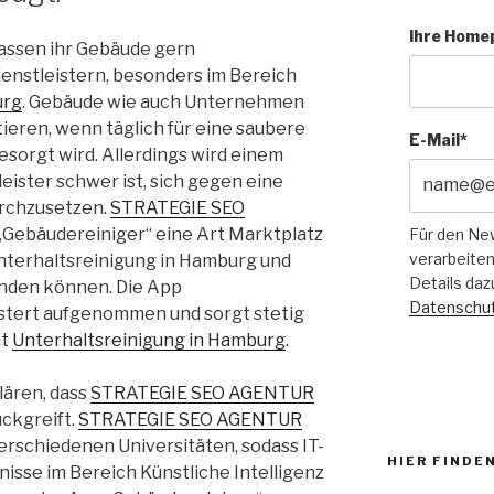
Ihre Home
assen ihr Gebäude gern
nstleistern, besonders im Bereich
urg
. Gebäude wie auch Unternehmen
ieren, wenn täglich für eine saubere
E-Mail*
orgt wird. Allerdings wird einem
tleister schwer ist, sich gegen eine
urchzusetzen.
STRATEGIE SEO
 „Gebäudereiniger“ eine Art Marktplatz
Für den Ne
verarbeiten
 Unterhaltsreinigung in Hamburg und
Details daz
inden können. Die App
Datenschut
istert aufgenommen und sorgt stetig
nt
Unterhaltsreinigung in Hamburg
.
klären, dass
STRATEGIE SEO AGENTUR
ückgreift.
STRATEGIE SEO AGENTUR
erschiedenen Universitäten, sodass IT-
HIER FINDEN
isse im Bereich Künstliche Intelligenz