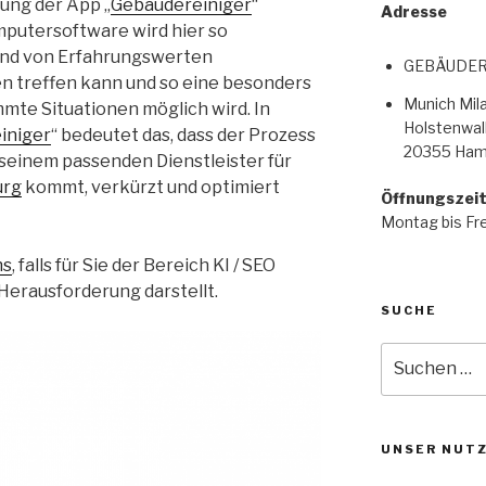
lung der App „
Gebäudereiniger
“
Adresse
mputersoftware wird hier so
rund von Erfahrungswerten
GEBÄUDER
n treffen kann und so eine besonders
Munich Mi
mte Situationen möglich wird. In
Holstenwall
iniger
“ bedeutet das, dass der Prozess
20355 Ham
 seinem passenden Dienstleister für
urg
kommt, verkürzt und optimiert
Öffnungszei
Montag bis Fre
ns
, falls für Sie der Bereich KI / SEO
erausforderung darstellt.
SUCHE
UNSER NUT